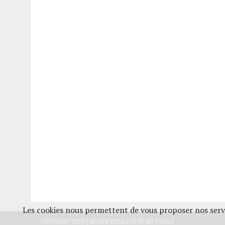
Les cookies nous permettent de vous proposer nos servi
COPYRIGHT 2026 | MH NEWSDESK LITE BY
MH THEMES