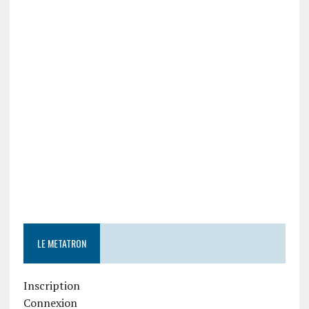
LE METATRON
Inscription
Connexion