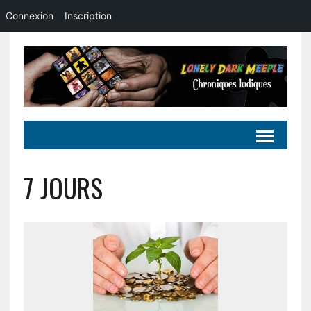
Connexion
Inscription
7 JOURS