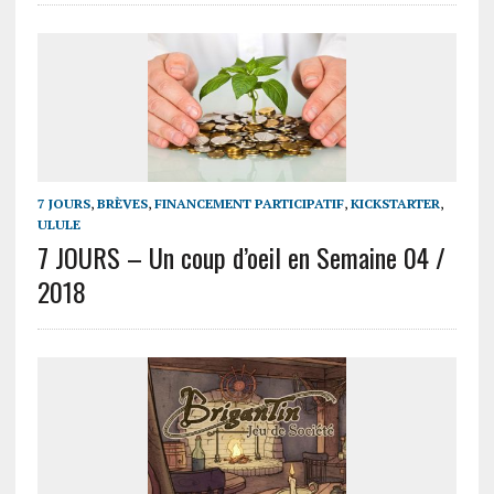
7 JOURS
,
BRÈVES
,
FINANCEMENT PARTICIPATIF
,
KICKSTARTER
,
ULULE
7 JOURS – Un coup d’oeil en Semaine 04 /
2018