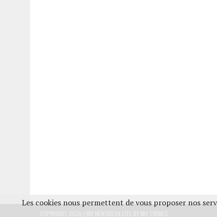
Les cookies nous permettent de vous proposer nos servi
COPYRIGHT 2026 | MH NEWSDESK LITE BY
MH THEMES