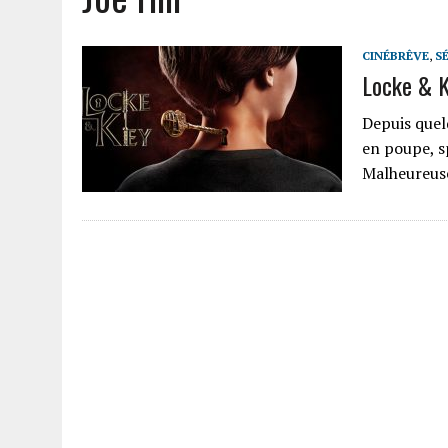
CINÉBRÊVE
,
S
Locke & K
Depuis quel
en poupe, s
Malheureuse