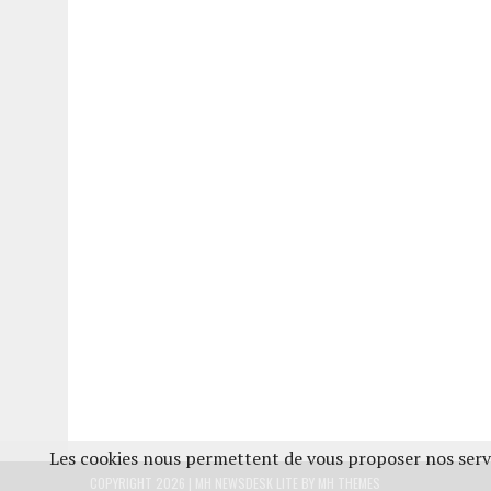
Les cookies nous permettent de vous proposer nos servi
COPYRIGHT 2026 | MH NEWSDESK LITE BY
MH THEMES