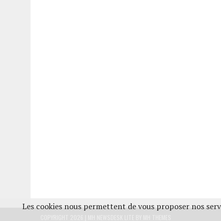
Les cookies nous permettent de vous proposer nos servi
COPYRIGHT 2026 | MH NEWSDESK LITE BY
MH THEMES