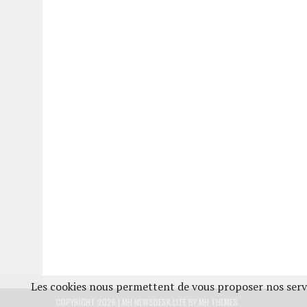
Les cookies nous permettent de vous proposer nos servi
COPYRIGHT 2026 | MH NEWSDESK LITE BY
MH THEMES