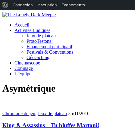
À
Connexion
Inscription
Évènements
propos
de
Accueil
Activités Ludiques
WordPress
Jeux de plateau
ProtoTestons!
Financement participatif
Festivals & Conventions
Géocaching
Cinemascope
Copinage
L’équipe
Asymétrique
Chronique de jeu
,
Jeux de plateau
25/11/2016
King & Assassins – Tu bluffes Martoni!