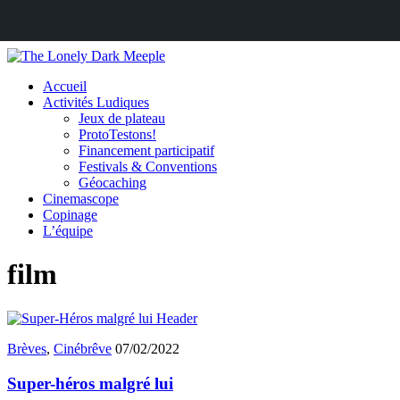
Accueil
Activités Ludiques
Jeux de plateau
ProtoTestons!
Financement participatif
Festivals & Conventions
Géocaching
Cinemascope
Copinage
L’équipe
film
Brèves
,
Cinébrêve
07/02/2022
Super-héros malgré lui