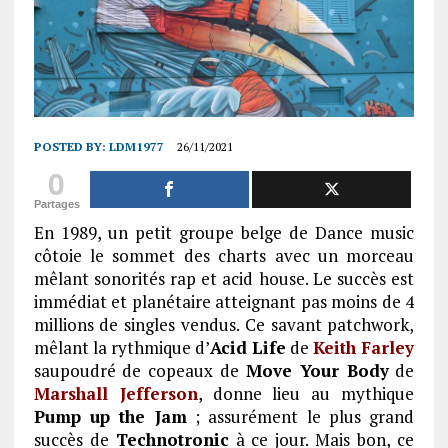
POSTED BY:
LDM1977
26/11/2021
0
Partages
En 1989, un petit groupe belge de Dance music
côtoie le sommet des charts avec un morceau
mêlant sonorités rap et acid house. Le succès est
immédiat et planétaire atteignant pas moins de 4
millions de singles vendus. Ce s
avant patchwork,
mêlant la rythmique d’
Acid Life
de
Keith
Farley
saupoudré de copeaux de
Move Your Body
de
Marshall Jefferson
, donne lieu au mythique
Pump up the Jam
; assurément le plus grand
succès de
Technotronic
à ce jour. Mais bon, ce