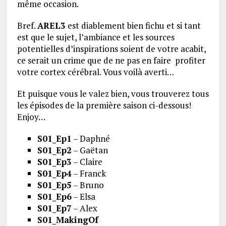
même occasion.
Bref.
AREL3
est diablement bien fichu et si tant
est que le sujet, l’ambiance et les sources
potentielles d’inspirations soient de votre acabit,
ce serait un crime que de ne pas en faire profiter
votre cortex cérébral. Vous voilà averti…
Et puisque vous le valez bien, vous trouverez tous
les épisodes de la première saison ci-dessous!
Enjoy…
S01_Ep1
– Daphné
S01_Ep2
– Gaëtan
S01_Ep3
– Claire
S01_Ep4
– Franck
S01_Ep5
– Bruno
S01_Ep6
– Elsa
S01_Ep7
– Alex
S01_MakingOf