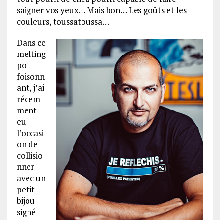
saigner vos yeux… Mais bon… Les goûts et les
couleurs, toussatoussa…
Dans ce
melting
pot
foisonn
ant, j’ai
récem
ment
eu
l’occasi
on de
collisio
nner
avec un
petit
bijou
signé