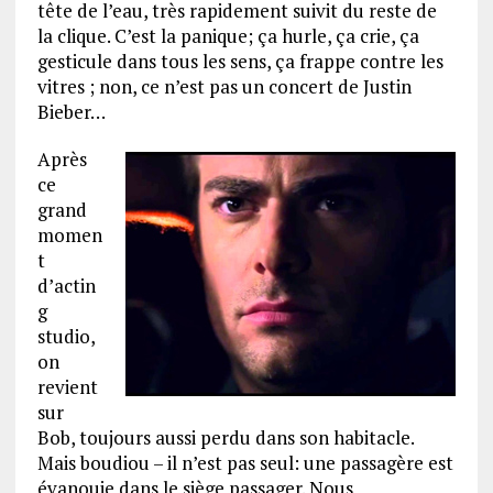
tête de l’eau, très rapidement suivit du reste de
la clique. C’est la panique; ça hurle, ça crie, ça
gesticule dans tous les sens, ça frappe contre les
vitres ; non, ce n’est pas un concert de Justin
Bieber…
Après
ce
grand
momen
t
d’actin
g
studio,
on
revient
sur
Bob, toujours aussi perdu dans son habitacle.
Mais boudiou – il n’est pas seul: une passagère est
évanouie dans le siège passager. Nous