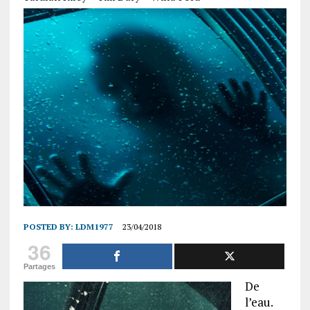
POSTED BY:
LDM1977
23/04/2018
36
Partages
De
l’eau.