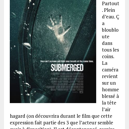
Partout
. Plein
d’eau. Ç
a
bloublo
ute
dans
tous les
coins.
La
caméra
revient
sur un
homme
blessé à
la tête
l’air
hagard (on découvrira durant le film que cette
expression fait partie des 3 que l’acteur semble