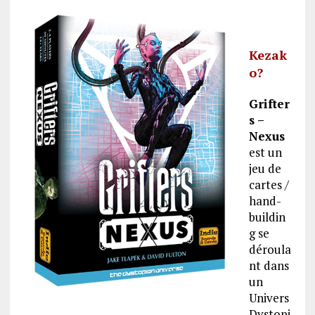
Kezak
o?
Grifter
s –
Nexus
est un
jeu de
cartes /
hand-
buildin
g se
déroula
nt dans
un
Univers
Dystopi