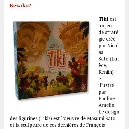
Kezako?
Tiki
est
un jeu
de straté
gie créé
par Nicol
as
Sato (Lut
èce,
Kenjin)
et
illustré
par
Pauline
Amelin.
Le design
des figurines (Tikis) est l’oeuvre de Masumi Sato
et la sculpture de ces dernières de François